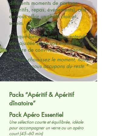
différents moments de partage
(apéritifs, repas, événements), afin
de vous offrir un choix clair et
serein.
Chaque formule peut bien entendu
être ajustée selon vos envies, le
nombre de convives et la saison.
"Vous choisissez le moment, nous
nous occupons du reste."
Packs “Apéritif & Apéritif
dînatoire”
Pack Apéro Essentiel
Une sélection courte et équilibrée, idéale
pour accompagner un verre ou un apéro
court (45–60 min)