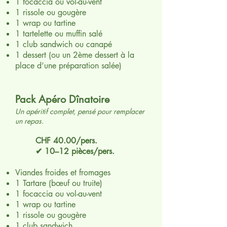
1 focaccia ou vol-au-vent
1 rissole ou gougère
1 wrap ou tartine
1 tartelette ou muffin salé
1 club sandwich ou canapé
1 dessert (ou un 2ème dessert à la
place d’une préparation salée)
Pack Apéro Dînatoire
Un apéritif complet, pensé pour remplacer
un repas.
CHF 40.00/pers.
✔ 10–12 pièces/pers.
Viandes froides et fromages
1 Tartare (bœuf ou truite)
1 focaccia ou vol-au-vent
1 wrap ou tartine
1 rissole ou gougère
1 club sandwich