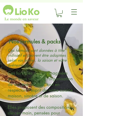
Nos formules & packs
Ces formules sont données à titre
indicatif et peuvent être adaptées
selon vos envies, la saison et votre
événement.
Ces formules ont été imaginées
pour vous simplifier l’organisation
de vos événements, tout en
respectant l’esprit de notre cuisine :
maison, sincère et de saison.
Elles proposent des compositions
clés en main, pensées pour